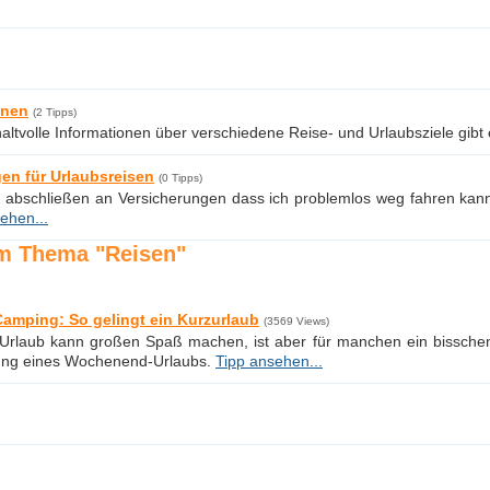
onen
(2 Tipps)
altvolle Informationen über verschiedene Reise- und Urlaubsziele gibt 
en für Urlaubsreisen
(0 Tipps)
 abschließen an Versicherungen dass ich problemlos weg fahren ka
ehen...
m Thema "Reisen"
Camping: So gelingt ein Kurzurlaub
(3569 Views)
Urlaub kann großen Spaß machen, ist aber für manchen ein bisschen 
tung eines Wochenend-Urlaubs.
Tipp ansehen...