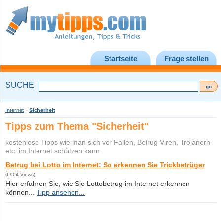
Startseite
Frage stellen
SUCHE
Internet
Sicherheit
»
Tipps zum Thema "Sicherheit"
kostenlose Tipps wie man sich vor Fallen, Betrug Viren, Trojanern
etc. im Internet schützen kann
Betrug bei Lotto im Internet: So erkennen Sie Trickbetrüger
(6904 Views)
Hier erfahren Sie, wie Sie Lottobetrug im Internet erkennen
können...
Tipp ansehen...