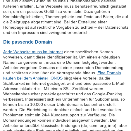
und aus diesem Grund muss eine Firmenhomepage gewisse
Kriterien erfüllen. Eine Webseite muss benutzerfreundlich gestaltet
sein, um ein positives Gefühl zu vermitteln. Dazu gehören
Kontaktmöglichkeiten, Themengebiete und Texte und Bilder, die auf
die Zielgruppe abgestimmt sind. Bei der Erstellung einer
Homepage ist auf rechtliche Vorgaben zu achten – der Datenschutz
und ein Impressum sind zwingend erforderlich.
Die passende Domain
Jede Webseite muss im Internet
einen spezifischen Namen
vorweisen, damit diese identifizierbar ist. Um einen eindeutigen
Namen zu generieren, muss eine Domain festgelegt werden.
Anbieter vergeben Domains mit einer passenden Domainendung
und schützen diese über ein Vertragsende hinaus.
Eine Domain
kaufen bei dem Anbieter IONOS
birgt viele Vorteile, da die
Sichtbarkeit im Internet gesteigert wird und eine passende E-Mail-
Adresse inkludiert ist. Mit einem SSL-Zertifikat werden
Webseitenbesucher proaktiv geschützt und das Google-Ranking
verbessert. Interessiert sich ein Unternehmen für Subdomains, so
können bis zu 10.000 dieser Unterdomains kostenfrei erstellt
werden. Die Einrichtung ist denkbar einfach und bei eventuellen
Problemen steht ein 24/4 Kundensupport zur Verfügung. Die
Domainendungen können individuell ausgewählt werden. Der
Anbieter unterstützt klassische Endungen (de, com, org, info), aber
auch einzigartige Endungen sind möglich und unterstreichen den