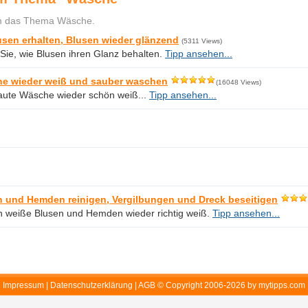
m das Thema Wäsche.
usen erhalten, Blusen wieder glänzend
(5311 Views)
 Sie, wie Blusen ihren Glanz behalten.
Tipp ansehen...
e wieder weiß und sauber waschen
(16048 Views)
raute Wäsche wieder schön weiß...
Tipp ansehen...
n und Hemden reinigen, Vergilbungen und Dreck beseitigen
 weiße Blusen und Hemden wieder richtig weiß.
Tipp ansehen...
Impressum
|
Datenschutzerklärung
|
AGB
© Copyright 2006-2026 by mytipps.com