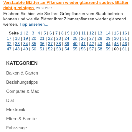
Verstaubte Blätter an Pflanzen wieder glänzend sauber, Blätter
richtig reinigen
,
23.06.2007
Erfahren Sie hier, wie Sie Ihre Grünpflanzen vom Staub befreien
können und wie die Blätter Ihrer Zimmerpflanzen wieder glänzend
werden.
Tipp ansehen...
Seite
1
|
2
|
3
|
4
|
5
|
6
|
7
|
8
|
9
|
10
|
11
|
12
|
13
|
14
|
15
|
16
|
17
|
18
|
19
|
20
|
21
|
22
|
23
|
24
|
25
|
26
|
27
|
28
|
29
|
30
|
31
|
32
|
33
|
34
|
35
|
36
|
37
|
38
|
39
|
40
|
41
|
42
|
43
|
44
|
45
|
46
|
47
|
48
|
49
|
50
|
51
|
52
|
53
|
54
|
55
|
56
|
57
|
58
|
59
|
60
|
61
|
KATEGORIEN
Balkon & Garten
Beziehungstipps
Computer & Mac
Diät
Elektronik
Eltern & Familie
Fahrzeuge