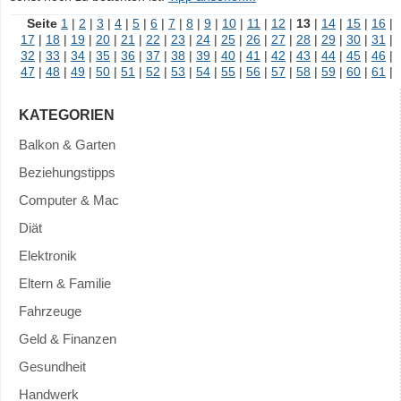
Seite
1
|
2
|
3
|
4
|
5
|
6
|
7
|
8
|
9
|
10
|
11
|
12
|
13
|
14
|
15
|
16
|
17
|
18
|
19
|
20
|
21
|
22
|
23
|
24
|
25
|
26
|
27
|
28
|
29
|
30
|
31
|
32
|
33
|
34
|
35
|
36
|
37
|
38
|
39
|
40
|
41
|
42
|
43
|
44
|
45
|
46
|
47
|
48
|
49
|
50
|
51
|
52
|
53
|
54
|
55
|
56
|
57
|
58
|
59
|
60
|
61
|
KATEGORIEN
Balkon & Garten
Beziehungstipps
Computer & Mac
Diät
Elektronik
Eltern & Familie
Fahrzeuge
Geld & Finanzen
Gesundheit
Handwerk