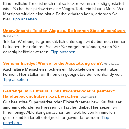
Eine festliche Torte ist noch mal so lecker, wenn sie lustig gestaltet
wird. So hat beispielsweise eine Viagra-Torte ein blaues Motiv. Wie
Marzipan wirklich eine blaue Farbe erhalten kann, erfahren Sie
hier.
Tipp ansehen...
Unerwünschte Telefon-Akquise: So können Sie sich schützen
,
09.04.2013
Telefon-Werbung ist grundsätzlich untersagt, wird aber noch immer
betrieben. Hir erfahren Sie, wie Sie vorgehen können, wenn Sie
derartig belästigt werden.
Tipp ansehen...
Seniorenhandys: Wie sollte die Ausstattung sein?
,
09.04.2013
Auch ältere Menschen möchten ein Mobiltelefon effizient nutzen
können. Hier stellen wir Ihnen ein geeignetes Seniorenhandy vor.
Tipp ansehen...
Gedränge im Kaufhaus, Einkaufscenter oder Supermarkt:
Handgepäck schützen bzw. bewachen
,
09.04.2013
Gut besuchte Supermärkte oder Einkaufscenter bzw. Kaufhäuser
sind ein gefundenes Fressen für Taschendiebe. Hier zeigen wir
Ihnen einige Ablenkungsmaschen auf, welche von kriminellen
gerne- und leider oft erfolgreich angewendet werden.
Tipp
ansehen...