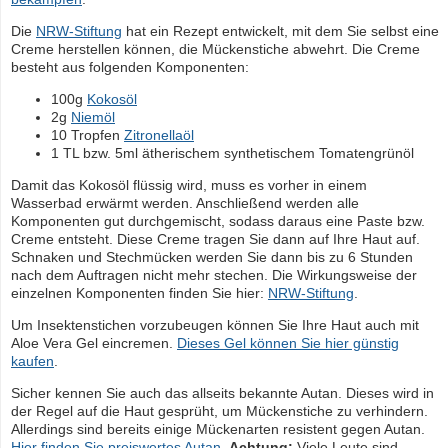
Die
NRW-Stiftung
hat ein Rezept entwickelt, mit dem Sie selbst eine
Creme herstellen können, die Mückenstiche abwehrt. Die Creme
besteht aus folgenden Komponenten:
100g
Kokosöl
2g
Niemöl
10 Tropfen
Zitronellaöl
1 TL bzw. 5ml ätherischem synthetischem Tomatengrünöl
Damit das Kokosöl flüssig wird, muss es vorher in einem
Wasserbad erwärmt werden. Anschließend werden alle
Komponenten gut durchgemischt, sodass daraus eine Paste bzw.
Creme entsteht. Diese Creme tragen Sie dann auf Ihre Haut auf.
Schnaken und Stechmücken werden Sie dann bis zu 6 Stunden
nach dem Auftragen nicht mehr stechen. Die Wirkungsweise der
einzelnen Komponenten finden Sie hier:
NRW-Stiftung
.
Um Insektenstichen vorzubeugen können Sie Ihre Haut auch mit
Aloe Vera Gel eincremen.
Dieses Gel können Sie hier günstig
kaufen
.
Sicher kennen Sie auch das allseits bekannte Autan. Dieses wird in
der Regel auf die Haut gesprüht, um Mückenstiche zu verhindern.
Allerdings sind bereits einige Mückenarten resistent gegen Autan.
Hier finden Sie preiswertes Autan
.
Achtung:
Viele Leute sind