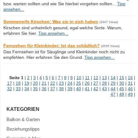
bzw. warten sollten und wie Sie hierbei vorgehen sollten...
Tipp
ansehen...
Sommerreife Kirschen: Was sie in sich haben
(3447 Views)
Kirschen sind unheimlich gesund, egal welche Sorte. Warum,
erfahren Sie hier.
Tipp ansehen...
Fernsehen für Kleinkinder: Ist das schädlich?
(3555 Views)
Das Fernsehen ist für Säuglinge und Kleinkinder noch nicht zu
empfehlen. Hier erfahren Sie den Grund.
Tipp ansehen...
Seite
1
|
2
|
3
|
4
|
5
|
6
|
7
|
8
|
9
|
10
|
11
|
12
|
13
|
14
|
15
|
16
|
17
|
18
|
19
|
20
|
21
|
22
|
23
|
24
|
25
|
26
|
27
|
28
|
29
|
30
|
31
|
32
|
33
|
34
|
35
|
36
|
37
|
38
|
39
|
40
|
41
|
42
|
43
|
44
|
45
|
46
|
47
|
48
|
49
|
KATEGORIEN
Balkon & Garten
Beziehungstipps