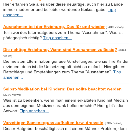
Hier erfahren Sie alles über diese neuartige, auch hier zu Lande
immer moderner und beliebter werdende Beikost-gabe.
Tipp
ansehen...
Ausnahmen bei der Erziehung: Das für und wieder
(3489 Views)
Teil zwei des Elternratgebers zum Thema "Ausnahmen". Was ist
pädagogisch richtig?
Tipp ansehen...
Die richtige Erziehung: Wann sind Ausnahmen zulässig?
(3344
Views)
Die meisten Eltern haben genaue Vorstellungen, wie sie ihre Kinder
erziehen, doch ist die Umsetzung oft nicht so einfach. Hier gibt es
Ratschläge und Empfehlungen zum Thema "Ausnahmen".
Tipp
ansehen...
Selbst-Medikation bei Kindern: Das sollte beachtet werden
(3289 Views)
Was ist zu bedenken, wenn man einem erkälteten Kind mit Medizin
aus dem eigenen Medizinschrank helfen möchte? Hier gibt´s die
Antwort.
Tipp ansehen...
Vorzeitigen Samenerguss aufhalten bzw. drosseln
(3997 Views)
Dieser Ratgeber beschäftigt sich mit einem Männer-Problem, dem