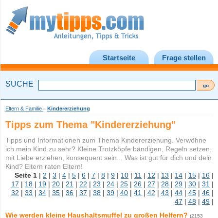
Startseite
Frage stellen
SUCHE
Eltern & Familie
Kindererziehung
»
Tipps zum Thema "Kindererziehung"
Tipps und Informationen zum Thema Kindererziehung. Verwöhne
ich mein Kind zu sehr? Kleine Trotzköpfe bändigen, Regeln setzen,
mit Liebe erziehen, konsequent sein... Was ist gut für dich und dein
Kind? Eltern raten Eltern!
Seite
1
|
2
|
3
|
4
|
5
|
6
|
7
|
8
|
9
|
10
|
11
|
12
|
13
|
14
|
15
|
16
|
17
|
18
|
19
|
20
|
21
|
22
|
23
|
24
|
25
|
26
|
27
|
28
|
29
|
30
|
31
|
32
|
33
|
34
|
35
|
36
|
37
|
38
|
39
|
40
|
41
|
42
|
43
|
44
|
45
|
46
|
47
|
48
|
49
|
Wie werden kleine Haushaltsmuffel zu großen Helfern?
(2153