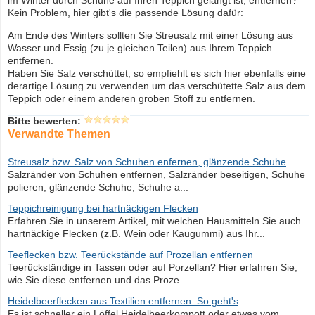
im Winter durch Schuhe auf Ihren Teppich gelangt ist, entfernen?
Kein Problem, hier gibt's die passende Lösung dafür:
Am Ende des Winters sollten Sie Streusalz mit einer Lösung aus
Wasser und Essig (zu je gleichen Teilen) aus Ihrem Teppich
entfernen.
Haben Sie Salz verschüttet, so empfiehlt es sich hier ebenfalls eine
derartige Lösung zu verwenden um das verschütette Salz aus dem
Teppich oder einem anderen groben Stoff zu entfernen.
Bitte bewerten:
Verwandte Themen
Streusalz bzw. Salz von Schuhen enfernen, glänzende Schuhe
Salzränder von Schuhen entfernen, Salzränder beseitigen, Schuhe
polieren, glänzende Schuhe, Schuhe a...
Teppichreinigung bei hartnäckigen Flecken
Erfahren Sie in unserem Artikel, mit welchen Hausmitteln Sie auch
hartnäckige Flecken (z.B. Wein oder Kaugummi) aus Ihr...
Teeflecken bzw. Teerückstände auf Prozellan entfernen
Teerückständige in Tassen oder auf Porzellan? Hier erfahren Sie,
wie Sie diese entfernen und das Proze...
Heidelbeerflecken aus Textilien entfernen: So geht's
Es ist schneller ein Löffel Heidelbeerkompott oder etwas vom