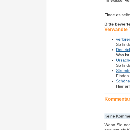
Im Wasser ver
Finde es selbs
Bitte bewert
Verwandte
verlore
So find
Den ri
Was ist
Ursach
So find
Stromfr
Finden 
Schöne 
Hier er
Kommenta
Keine Kommen
Wenn Sie noc