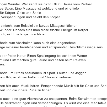
ngen Wunder. Wer kennt sie nicht. Ob zu Hause vom Partner
es-Salon. Eine Massage ist wohltuend und eine tiefe
ür Körper, Geist und Seele.
ie Verspannungen und belebt den Körper.
einfach, zum Beispiel ein kurzes Mittagsschläfchen.
Wunder. Danach fühlt man diese frische Energie im Körper.
doch, nicht zu lange zu schlafen.
thode zum Abschalten kann auch eine angenehme
lege mit einer beruhigenden und entspannten Gesichtsmassage sein.
 der freien Natur. Einen Spaziergang bei schönem Wetter
cht und Luft machen gute Laune und helfen beim Relaxen
en.
thode um Stress abzubauen ist Sport. Laufen und Joggen
dem Körper abzuschalten und Stress abzubauen.
n hilft auch Musik hören. Entspannende Musik hilft für Geist und See
eit und die innere Ruhe zu finden.
t auch eine gute Alternative zu entspannen. Beim Schwimmen entspan
elle Verkrampfungen und Verspannungen. Es wirkt wie eine meditative