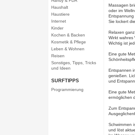
Handy & PDA
Massagen bri
Haushalt
oder im Welln
Haustiere
Entspannung f
Internet
Sie lockert d
Kinder
Relaxen ganz 
Kochen & Backen
Wirkt wahres 
Kosmetik & Pflege
Wichtig ist je
Leben & Wohnen
Eine gute Me
Reisen
Schönheitspf
Sonstiges, Tipps, Tricks
und Ideen
Entspannen in
genießen. Li
SURFTIPPS
und Entspann
Programmierung
Eine gute Me
ermöglichen 
Zum Entspanne
Ausgeglichenh
Schwimmen is
und löst aktu