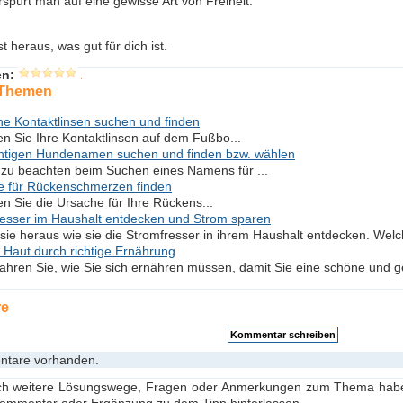
spürt man auf eine gewisse Art von Freiheit.
t heraus, was gut für dich ist.
en:
 Themen
ne Kontaktlinsen suchen und finden
en Sie Ihre Kontaktlinsen auf dem Fußbo...
chtigen Hundenamen suchen und finden bzw. wählen
 zu beachten beim Suchen eines Namens für ...
e für Rückenschmerzen finden
en Sie die Ursache für Ihre Rückens...
esser im Haushalt entdecken und Strom sparen
sie heraus wie sie die Stromfresser in ihrem Haushalt entdecken. Welc
Haut durch richtige Ernährung
fahren Sie, wie Sie sich ernähren müssen, damit Sie eine schöne und g
re
tare vorhanden.
h weitere Lösungswege, Fragen oder Anmerkungen zum Thema haben