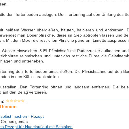
sen.
latte den Tortenboden auslegen. Den Tortenring auf den Umfang des Bo
 mit heißem Wasser übergießen, häuten, halbieren und entkernen. 
erwendet man Dosenpfirsiche, diese im Sieb abtropfen lassen und den 
n. Mit dem Mixer die restlichen Pfirsiche pürieren. Limette auspresse
m Wasser einweichen. 5 EL Pfirsichsaft mit Puderzucker aufkochen und 
rsichpüree reinmischen und unter das restliche Püree die Gelatinem
chlagen und unterheben.
rtenring den Tortenboden umschließen. Die Pfirsichsahne auf den Bod
tunden in den Kühlschrank stellen.
ausstellen. Den Tortenring öffnen und langsam entfernen. Die beise
 auf den Belag verzieren.
en:
 Themen
 selbst machen - Rezept
 Crepes gemac...
es Rezept für Nudelauflauf mit Schinken