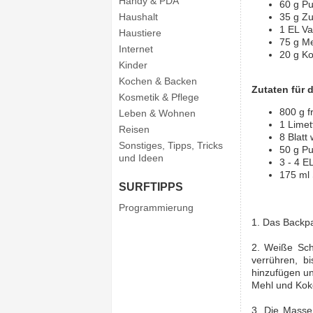
Handy & PDA
60 g P
Haushalt
35 g Z
1 EL Va
Haustiere
75 g M
Internet
20 g K
Kinder
Kochen & Backen
Zutaten für 
Kosmetik & Pflege
800 g f
Leben & Wohnen
1 Limet
Reisen
8 Blatt
Sonstiges, Tipps, Tricks
50 g P
und Ideen
3 - 4 EL
175 ml
SURFTIPPS
Programmierung
1. Das Backpa
2. Weiße Sch
verrühren, b
hinzufügen un
Mehl und Kok
3. Die Masse