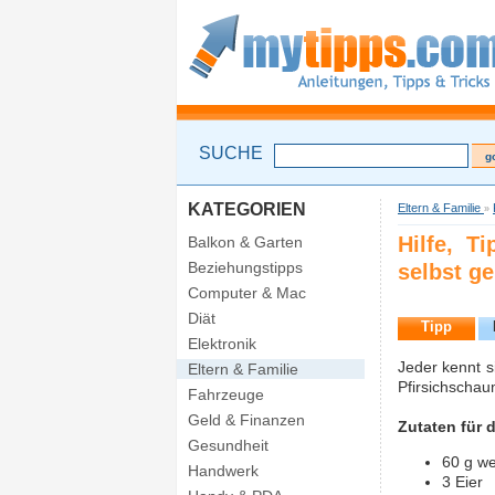
SUCHE
KATEGORIEN
Eltern & Familie
»
Hilfe, T
Balkon & Garten
Beziehungstipps
selbst g
Computer & Mac
Diät
Tipp
Elektronik
Jeder kennt si
Eltern & Familie
Pfirsichschau
Fahrzeuge
Geld & Finanzen
Zutaten für 
Gesundheit
60 g w
Handwerk
3 Eier