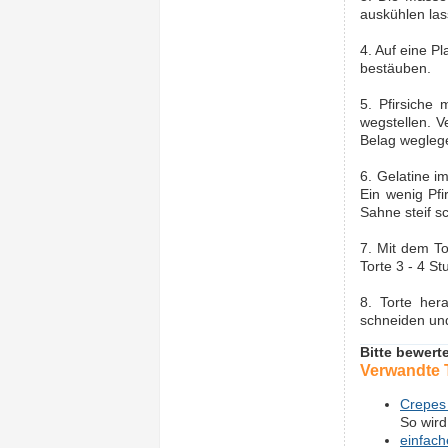
auskühlen las
4. Auf eine P
bestäuben.
5. Pfirsiche
wegstellen. V
Belag weglege
6. Gelatine i
Ein wenig Pfi
Sahne steif s
7. Mit dem To
Torte 3 - 4 S
8. Torte her
schneiden und
Bitte bewert
Verwandte
Crepes
So wird
einfach