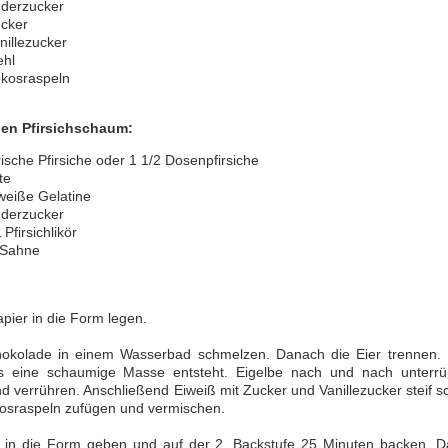
uderzucker
ucker
nillezucker
ehl
okosraspeln
den Pfirsichschaum:
rische Pfirsiche oder 1 1/2 Dosenpfirsiche
te
 weiße Gelatine
uderzucker
 Pfirsichlikör
 Sahne
pier in die Form legen.
okolade in einem Wasserbad schmelzen. Danach die Eier trennen. I
is eine schaumige Masse entsteht. Eigelbe nach und nach unterr
d verrühren. Anschließend Eiweiß mit Zucker und Vanillezucker steif s
osraspeln zufügen und vermischen.
 in die Form geben und auf der 2. Backstufe 25 Minuten backen. 