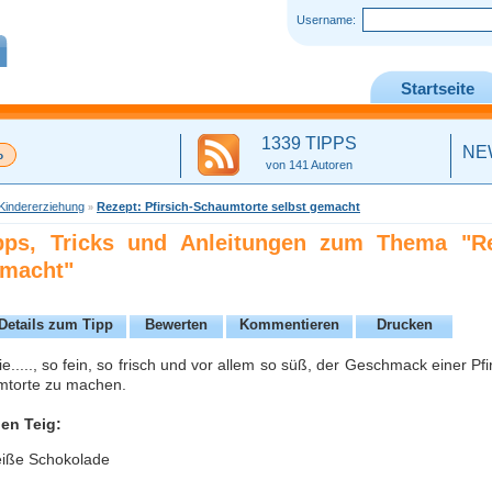
Username:
Startseite
1339 TIPPS
NE
von 141 Autoren
Kindererziehung
Rezept: Pfirsich-Schaumtorte selbst gemacht
»
ipps, Tricks und Anleitungen zum Thema "Re
emacht"
Details zum Tipp
Bewerten
Kommentieren
Drucken
e....., so fein, so frisch und vor allem so süß, der Geschmack einer Pfir
mtorte zu machen.
den Teig:
eiße Schokolade