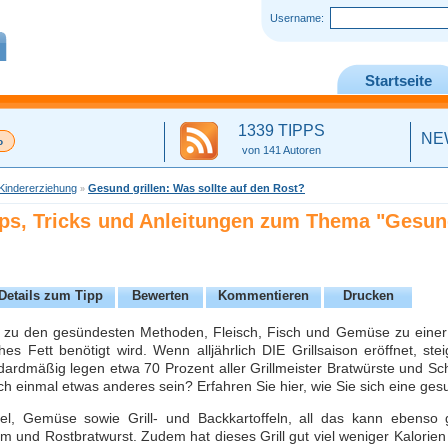
Username:
Startseite
1339 TIPPS
NE
von 141 Autoren
Kindererziehung
Gesund grillen: Was sollte auf den Rost?
»
ipps, Tricks und Anleitungen zum Thema "Gesund
Details zum Tipp
Bewerten
Kommentieren
Drucken
t zu den gesündesten Methoden, Fleisch, Fisch und Gemüse zu einer 
hes Fett benötigt wird. Wenn alljährlich DIE Grillsaison eröffnet, steig
ardmäßig legen etwa 70 Prozent aller Grillmeister Bratwürste und Schw
ch einmal etwas anderes sein? Erfahren Sie hier, wie Sie sich eine ge
gel, Gemüse sowie Grill- und Backkartoffeln, all das kann ebenso 
und Rostbratwurst. Zudem hat dieses Grill gut viel weniger Kalorien u