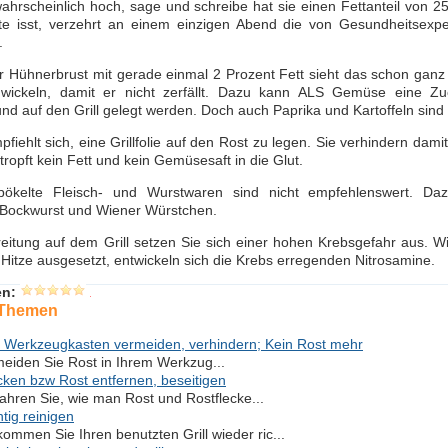
wahrscheinlich hoch, sage und schreibe hat sie einen Fettanteil von 25 
ste isst, verzehrt an einem einzigen Abend die von Gesundheitsexp
.
r Hühnerbrust mit gerade einmal 2 Prozent Fett sieht das schon ganz a
e wickeln, damit er nicht zerfällt. Dazu kann ALS Gemüse eine Zu
und auf den Grill gelegt werden. Doch auch Paprika und Kartoffeln sind 
fiehlt sich, eine Grillfolie auf den Rost zu legen. Sie verhindern dami
tropft kein Fett und kein Gemüsesaft in die Glut.
ökelte Fleisch- und Wurstwaren sind nicht empfehlenswert. Daz
, Bockwurst und Wiener Würstchen.
eitung auf dem Grill setzen Sie sich einer hohen Krebsgefahr aus. Wi
 Hitze ausgesetzt, entwickeln sich die Krebs erregenden Nitrosamine.
en:
 Themen
 Werkzeugkasten vermeiden, verhindern; Kein Rost mehr
eiden Sie Rost in Ihrem Werkzug...
cken bzw Rost entfernen, beseitigen
fahren Sie, wie man Rost und Rostflecke...
chtig reinigen
ommen Sie Ihren benutzten Grill wieder ric...