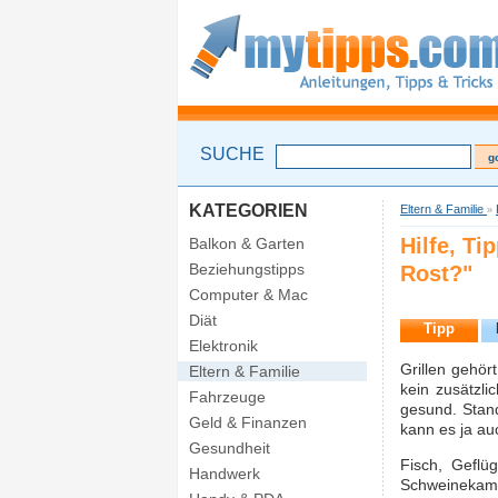
SUCHE
KATEGORIEN
Eltern & Familie
»
Hilfe, T
Balkon & Garten
Beziehungstipps
Rost?"
Computer & Mac
Diät
Tipp
Elektronik
Grillen gehör
Eltern & Familie
kein zusätzlic
Fahrzeuge
gesund. Stand
Geld & Finanzen
kann es ja au
Gesundheit
Fisch, Geflü
Handwerk
Schweinekamm 