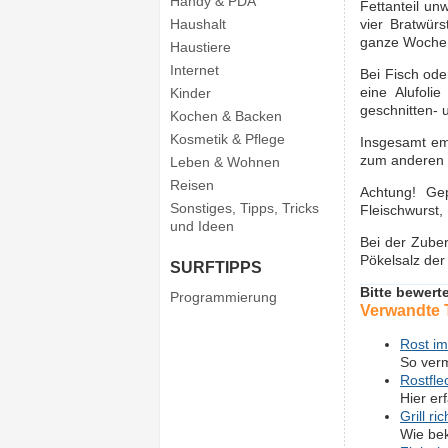
Handy & PDA
Fettanteil un
Haushalt
vier Bratwür
ganze Woche
Haustiere
Internet
Bei Fisch ode
eine Alufoli
Kinder
geschnitten- 
Kochen & Backen
Kosmetik & Pflege
Insgesamt emp
zum anderen 
Leben & Wohnen
Reisen
Achtung! Gep
Sonstiges, Tipps, Tricks
Fleischwurst
und Ideen
Bei der Zuber
Pökelsalz der
SURFTIPPS
Bitte bewert
Programmierung
Verwandte
Rost im
So verm
Rostfle
Hier er
Grill ri
Wie bek