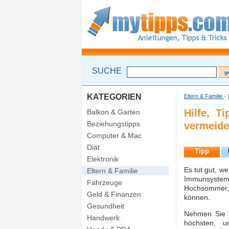
SUCHE
KATEGORIEN
Eltern & Familie
»
Hilfe, T
Balkon & Garten
Beziehungstipps
vermeide
Computer & Mac
Diät
Tipp
Elektronik
Es tut gut, w
Eltern & Familie
Immunsystem.
Fahrzeuge
Hochsommer, w
Geld & Finanzen
können.
Gesundheit
Nehmen Sie I
Handwerk
höchsten, u