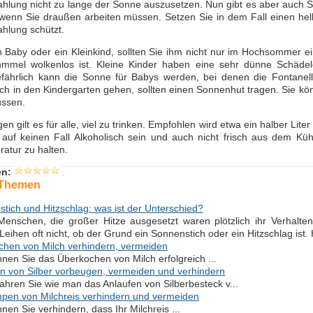
hlung nicht zu lange der Sonne auszusetzen. Nun gibt es aber auch Si
wenn Sie draußen arbeiten müssen. Setzen Sie in dem Fall einen hell
hlung schützt.
 Baby oder ein Kleinkind, sollten Sie ihm nicht nur im Hochsommer e
mmel wolkenlos ist. Kleine Kinder haben eine sehr dünne Schädeld
fährlich kann die Sonne für Babys werden, bei denen die Fontanell
och in den Kindergarten gehen, sollten einen Sonnenhut tragen. Sie kö
ssen.
n gilt es für alle, viel zu trinken. Empfohlen wird etwa ein halber Lite
 auf keinen Fall Alkoholisch sein und auch nicht frisch aus dem Kü
atur zu halten.
en:
 Themen
tich und Hitzschlag: was ist der Unterschied?
enschen, die großer Hitze ausgesetzt waren plötzlich ihr Verhalt
Leihen oft nicht, ob der Grund ein Sonnenstich oder ein Hitzschlag ist
hen von Milch verhindern, vermeiden
nen Sie das Überkochen von Milch erfolgreich ...
n von Silber vorbeugen, vermeiden und verhindern
fahren Sie wie man das Anlaufen von Silberbesteck v...
pen von Milchreis verhindern und vermeiden
nen Sie verhindern, dass Ihr Milchreis ...