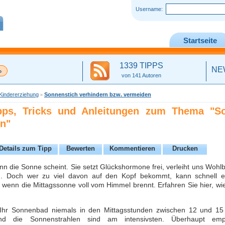
Username:
Startseite
1339 TIPPS
NE
von 141 Autoren
Kindererziehung
Sonnenstich verhindern bzw. vermeiden
»
ipps, Tricks und Anleitungen zum Thema "So
n"
Details zum Tipp
Bewerten
Kommentieren
Drucken
enn die Sonne scheint. Sie setzt Glückshormone frei, verleiht uns Wohl
 Doch wer zu viel davon auf den Kopf bekommt, kann schnell ein
enn die Mittagssonne voll vom Himmel brennt. Erfahren Sie hier, wie
hr Sonnenbad niemals in den Mittagsstunden zwischen 12 und 15 
nd die Sonnenstrahlen sind am intensivsten. Überhaupt empf