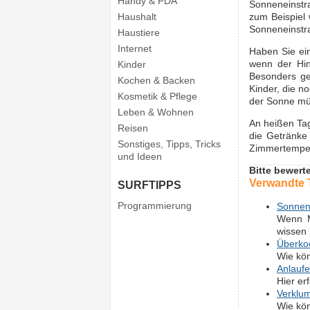
Handy & PDA
Sonneneinstra
Haushalt
zum Beispiel 
Sonneneinstra
Haustiere
Internet
Haben Sie ein
wenn der Hin
Kinder
Besonders ge
Kochen & Backen
Kinder, die n
Kosmetik & Pflege
der Sonne mü
Leben & Wohnen
An heißen Tage
Reisen
die Getränke
Sonstiges, Tipps, Tricks
Zimmertemper
und Ideen
Bitte bewert
Verwandte
SURFTIPPS
Programmierung
Sonnens
Wenn M
wissen 
Überkoc
Wie kön
Anlaufe
Hier er
Verklum
Wie kön