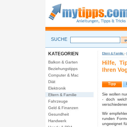
SUCHE
KATEGORIEN
Eltern & Familie
»
Hilfe, T
Balkon & Garten
Beziehungstipps
Ihren Vog
Computer & Mac
Diät
Tipp
Elektronik
Sie wollen nu
Eltern & Familie
- doch welch
Fahrzeuge
verschiedene
Geld & Finanzen
Wir empfehlen
Gesundheit
runden Forme
Handwerk
ungeeignet fü