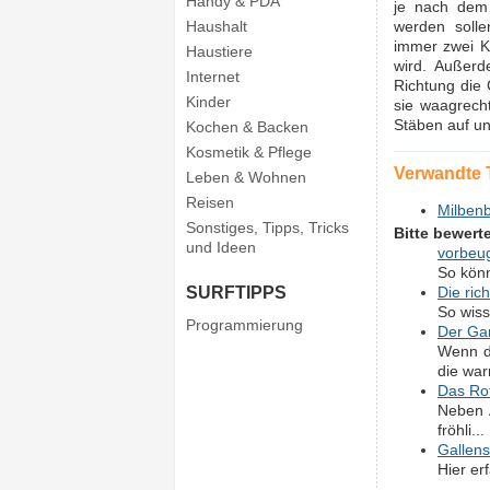
Handy & PDA
je nach dem 
Haushalt
werden solle
immer zwei K
Haustiere
wird. Außerd
Internet
Richtung die 
Kinder
sie waagrech
Stäben auf un
Kochen & Backen
Kosmetik & Pflege
Verwandte
Leben & Wohnen
Reisen
Milbenb
Sonstiges, Tipps, Tricks
Bitte bewert
und Ideen
vorbeu
So könn
SURFTIPPS
Die ric
So wiss
Programmierung
Der Ga
Wenn de
die war
Das Ro
Neben A
fröhli...
Gallens
Hier er