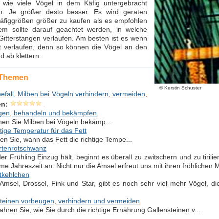
wie viele Vögel in dem Käfig untergebracht
n. Je größer desto besser. Es wird geraten
äfiggrößen größer zu kaufen als es empfohlen
em sollte darauf geachtet werden, in welche
Gitterstangen verlaufen. Am besten ist es wenn
t verlaufen, denn so können die Vögel an den
d ab klettern.
 Themen
© Kerstin Schuster
efall, Milben bei Vögeln verhindern, vermeiden,
en:
gen, behandeln und bekämpfen
en Sie Milben bei Vögeln bekämp...
htige Temperatur für das Fett
en Sie, wann das Fett die richtige Tempe...
rtenrotschwanz
r Frühling Einzug hält, beginnt es überall zu zwitschern und zu tiril
me Jahreszeit an. Nicht nur die Amsel erfreut uns mit ihren fröhlichen M
tkehlchen
msel, Drossel, Fink und Star, gibt es noch sehr viel mehr Vögel, di
teinen vorbeugen, verhindern und vermeiden
fahren Sie, wie Sie durch die richtige Ernährung Gallensteinen v...