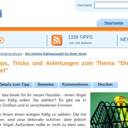
Username:
Startseite
1339 TIPPS
NE
von 141 Autoren
Kindererziehung
Die richtige Käfigauswahl für Ihren Vogel
»
ipps, Tricks und Anleitungen zum Thema "Die
el"
Details zum Tipp
Bewerten
Kommentieren
Drucken
r das beste für ihr neues Haustier - einen Vogel
en Käfig sollen Sie wählen? Es gibt sie in
n Größen und in verschiedenen Formen.
 Ihnen einen eckigen Käfig zu wählen. Die mit
n, sind zwar dekorativ schöner, aber jedoch
r Vögel. Außerdem sollte er nicht zu klein sein,