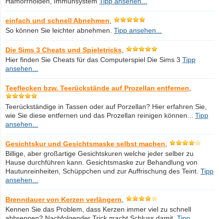
Hämorrhoiden, Immunsystem
Tipp ansehen...
einfach und schnell Abnehmen
,
So können Sie leichter abnehmen.
Tipp ansehen...
Die Sims 3 Cheats und Spieletricks
,
Hier finden Sie Cheats für das Computerspiel Die Sims 3
Tipp
ansehen...
Teeflecken bzw. Teerückstände auf Prozellan entfernen
,
Teerückständige in Tassen oder auf Porzellan? Hier erfahren Sie,
wie Sie diese entfernen und das Prozellan reinigen können...
Tipp
ansehen...
Gesichtskur und Gesichtsmaske selbst machen
,
Billige, aber großartige Gesichtskuren welche jeder selber zu
Hause durchführen kann. Gesichtsmaske zur Behandlung von
Hautunreinheiten, Schüppchen und zur Auffrischung des Teint.
Tipp
ansehen...
Brenndauer von Kerzen verlängern
,
Kennen Sie das Problem, dass Kerzen immer viel zu schnell
abbrennen? Nachfolgender Trick macht Schluss damit.
Tipp