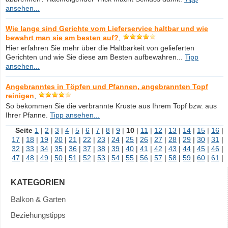
ansehen...
Wie lange sind Gerichte vom Lieferservice haltbar und wie
bewahrt man sie am besten auf?
,
Hier erfahren Sie mehr über die Haltbarkeit von gelieferten
Gerichten und wie Sie diese am Besten aufbewahren...
Tipp
ansehen...
Angebranntes in Töpfen und Pfannen, angebrannten Topf
reinigen
,
So bekommen Sie die verbrannte Kruste aus Ihrem Topf bzw. aus
Ihrer Pfanne.
Tipp ansehen...
Seite
1
|
2
|
3
|
4
|
5
|
6
|
7
|
8
|
9
|
10
|
11
|
12
|
13
|
14
|
15
|
16
|
17
|
18
|
19
|
20
|
21
|
22
|
23
|
24
|
25
|
26
|
27
|
28
|
29
|
30
|
31
|
32
|
33
|
34
|
35
|
36
|
37
|
38
|
39
|
40
|
41
|
42
|
43
|
44
|
45
|
46
|
47
|
48
|
49
|
50
|
51
|
52
|
53
|
54
|
55
|
56
|
57
|
58
|
59
|
60
|
61
|
KATEGORIEN
Balkon & Garten
Beziehungstipps