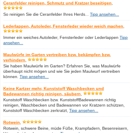
Ceranfelder reinigen, Schmutz und Kratzer beseitigen
,
So reinigen Sie die Ceranfelder Ihres Herds...
Tipp ansehen...
Lederlappen, Autoleder, Fensterleder wieder weich machen
,
Immer ein weiches Autoleder, Fensterleder oder Lederlappen
Tipp
ansehen...
Maulwürfe im Garten vertreiben bzw. bekämpfen bzw.
verhindern
,
Sie haben Maulwürfe im Garten? Erfahren Sie, was Maulwürfe
überhaupt nicht mögen und wie Sie jeden Maulwurf vertreiben
können.
Tipp ansehen...
Keine Kartzer mehr, Kunststoff Waschbecken und
Badewannen richtig reinigen, säubern
,
Kunststoff Waschbecken bzw. KunststoffBadewannen richtig
reinigen, Waschbecken und Badewannen vor Kratzern schützen,
Kunststoff Waschbecken zerkratzt,
Tipp ansehen...
Rotwein
,
Rotwein, schwere Beine, müde Füße, Krampfadern, Besenreisern,