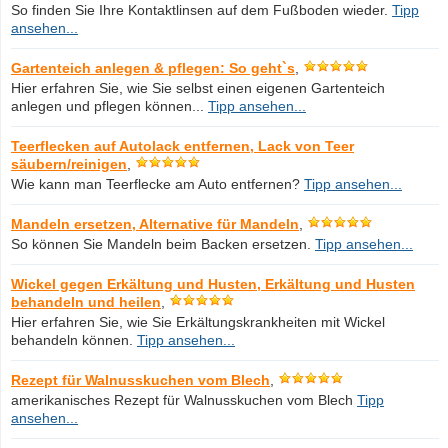
So finden Sie Ihre Kontaktlinsen auf dem Fußboden wieder.
Tipp
ansehen...
Gartenteich anlegen & pflegen: So geht`s
,
Hier erfahren Sie, wie Sie selbst einen eigenen Gartenteich
anlegen und pflegen können...
Tipp ansehen...
Teerflecken auf Autolack entfernen, Lack von Teer
säubern/reinigen
,
Wie kann man Teerflecke am Auto entfernen?
Tipp ansehen...
Mandeln ersetzen, Alternative für Mandeln
,
So können Sie Mandeln beim Backen ersetzen.
Tipp ansehen...
Wickel gegen Erkältung und Husten, Erkältung und Husten
behandeln und heilen
,
Hier erfahren Sie, wie Sie Erkältungskrankheiten mit Wickel
behandeln können.
Tipp ansehen...
Rezept für Walnusskuchen vom Blech
,
amerikanisches Rezept für Walnusskuchen vom Blech
Tipp
ansehen...