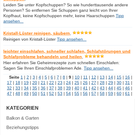
Leiden Sie unter Kopfschuppen? So wie hunderttausende andere
Personen? So entfernen Sie Schuppen ganz leicht von Ihrer
Kopfhaut, keine Kopfschuppen mehr, keine Haarschuppen
Tipp
ansehen...
Kristall-Lüster reinigen, säubern
,
Reinigen von Kristall-Lüster
Tipp ansehen...
leichter einschlafen, schneller schlafen, Schlafstörungen und
Schlafprobleme behandeln und heilen
,
Hier erfahren Sie Geheimrezepte zum schnellen Einschlafen:
Sagen Sie Ihren Einschlafproblemen Ade.
Tipp ansehen...
Seite
1
|
2
|
3
|
4
|
5
|
6
|
7
|
8
|
9
|
10
|
11
|
12
|
13
|
14
|
15
|
16
|
17
|
18
|
19
|
20
|
21
|
22
|
23
|
24
|
25
|
26
|
27
|
28
|
29
|
30
|
31
|
32
|
33
|
34
|
35
|
36
|
37
|
38
|
39
|
40
|
41
|
42
|
43
|
44
|
45
|
46
|
47
|
48
|
49
|
50
|
51
|
52
|
53
|
54
|
55
|
56
|
57
|
58
|
59
|
60
|
61
|
KATEGORIEN
Balkon & Garten
Beziehungstipps