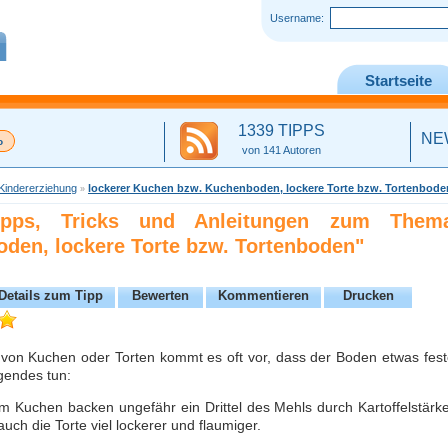
Username:
Startseite
1339 TIPPS
NE
von 141 Autoren
Kindererziehung
lockerer Kuchen bzw. Kuchenboden, lockere Torte bzw. Tortenbode
»
Tipps, Tricks und Anleitungen zum Them
den, lockere Torte bzw. Tortenboden"
Details zum Tipp
Bewerten
Kommentieren
Drucken
on Kuchen oder Torten kommt es oft vor, dass der Boden etwas fester
lgendes tun:
 Kuchen backen ungefähr ein Drittel des Mehls durch Kartoffelstärke
uch die Torte viel lockerer und flaumiger.