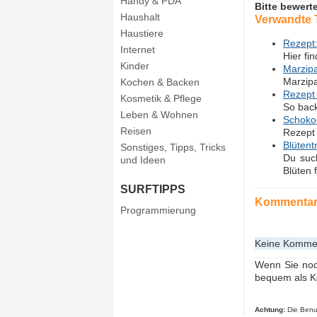
Handy & PDA
Bitte bewert
Haushalt
Verwandte
Haustiere
Rezept:
Internet
Hier fi
Kinder
Marzipa
Marzipa
Kochen & Backen
Rezept 
Kosmetik & Pflege
So back
Leben & Wohnen
Schoko
Reisen
Rezept 
Blüten
Sonstiges, Tipps, Tricks
Du such
und Ideen
Blüten 
SURFTIPPS
Kommenta
Programmierung
Keine Kommen
Wenn Sie noc
bequem als K
Achtung:
Die Benut