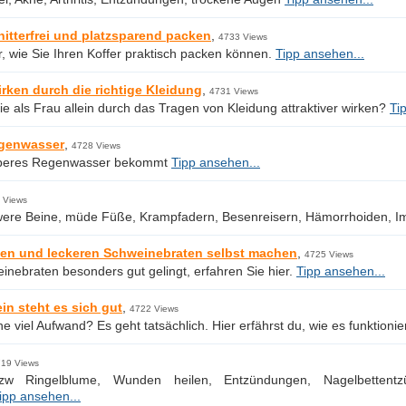
nitterfrei und platzsparend packen
,
4733 Views
r, wie Sie Ihren Koffer praktisch packen können.
Tipp ansehen...
irken durch die richtige Kleidung
,
4731 Views
e als Frau allein durch das Tragen von Kleidung attraktiver wirken?
Ti
genwasser
,
4728 Views
beres Regenwasser bekommt
Tipp ansehen...
 Views
were Beine, müde Füße, Krampfadern, Besenreisern, Hämorrhoiden,
en und leckeren Schweinebraten selbst machen
,
4725 Views
inebraten besonders gut gelingt, erfahren Sie hier.
Tipp ansehen...
in steht es sich gut
,
4722 Views
e viel Aufwand? Es geht tatsächlich. Hier erfährst du, wie es funktionie
19 Views
zw Ringelblume, Wunden heilen, Entzündungen, Nagelbettentzü
ipp ansehen...