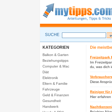
SUCHE
KATEGORIEN
Die meistb
Balkon & Garten
Freizeitpark
Beziehungstipps
Im Freizeitpar
Computer & Mac
du, was dich 
Diät
Verbrauchers
Elektronik
Diese Ansprüc
Eltern & Familie
Fahrzeuge
Reiniger für
Geld & Finanzen
Hier erfahren 
Gesundheit
Handwerk
Nachtkerzen
Brüchige Näge