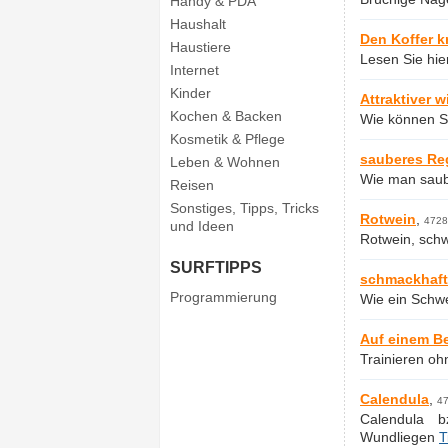
Handy & PDA
Haushalt
Den Koffer k
Haustiere
Lesen Sie hie
Internet
Kinder
Attraktiver w
Kochen & Backen
Wie können Si
Kosmetik & Pflege
sauberes Re
Leben & Wohnen
Wie man sau
Reisen
Sonstiges, Tipps, Tricks
Rotwein
,
4728
und Ideen
Rotwein, sch
SURFTIPPS
schmackhaft
Programmierung
Wie ein Schwe
Auf einem Be
Trainieren ohn
Calendula
,
47
Calendula b
Wundliegen
T