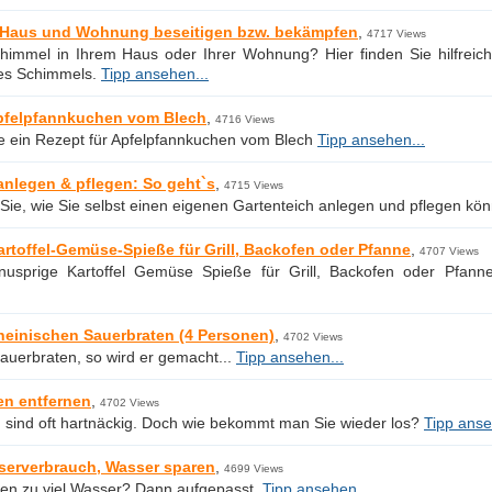
 Haus und Wohnung beseitigen bzw. bekämpfen
,
4717 Views
himmel in Ihrem Haus oder Ihrer Wohnung? Hier finden Sie hilfreic
es Schimmels.
Tipp ansehen...
Apfelpfannkuchen vom Blech
,
4716 Views
ie ein Rezept für Apfelpfannkuchen vom Blech
Tipp ansehen...
anlegen & pflegen: So geht`s
,
4715 Views
 Sie, wie Sie selbst einen eigenen Gartenteich anlegen und pflegen kö
rtoffel-Gemüse-Spieße für Grill, Backofen oder Pfanne
,
4707 Views
nusprige Kartoffel Gemüse Spieße für Grill, Backofen oder Pfann
heinischen Sauerbraten (4 Personen)
,
4702 Views
auerbraten, so wird er gemacht...
Tipp ansehen...
ken entfernen
,
4702 Views
ken sind oft hartnäckig. Doch wie bekommt man Sie wieder los?
Tipp anse
serverbrauch, Wasser sparen
,
4699 Views
hen zu viel Wasser? Dann aufgepasst.
Tipp ansehen...