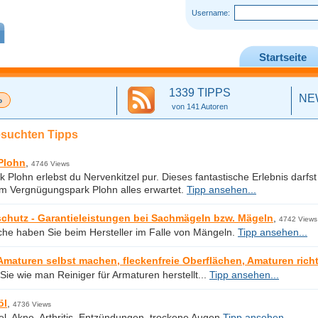
Username:
Startseite
1339 TIPPS
NE
von 141 Autoren
esuchten Tipps
 Plohn
,
4746 Views
k Plohn erlebst du Nervenkitzel pur. Dieses fantastische Erlebnis darfst
im Vergnügungspark Plohn alles erwartet.
Tipp ansehen...
chutz - Garantieleistungen bei Sachmägeln bzw. Mägeln
,
4742 Views
he haben Sie beim Hersteller im Falle von Mängeln.
Tipp ansehen...
 Amaturen selbst machen, fleckenfreie Oberflächen, Amaturen rich
Sie wie man Reiniger für Armaturen herstellt...
Tipp ansehen...
öl
,
4736 Views
l, Akne, Arthritis, Entzündungen, trockene Augen
Tipp ansehen...