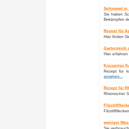
Schimmel in
Sie haben Sc
Bekämpfen d
Rezept für 
Hier finden S
Gartenteich 
Hier erfahren
Knusprige Ka
Rezept für k
ansehen...
Rezept für R
Rheinischer S
Filzstiftflec
Filzstiftflec
weniger Was
Sie verbrauc