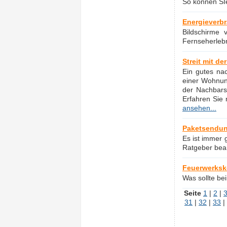
So können SI
Energieverbr
Bildschirme
Fernseherleb
Streit mit d
Ein gutes na
einer Wohnung
der Nachbarsc
Erfahren Sie 
ansehen...
Paketsendung
Es ist immer 
Ratgeber bean
Feuerwerkskö
Was sollte be
Seite
1
|
2
|
31
|
32
|
33
|