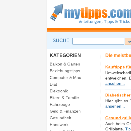
SUCHE
KATEGORIEN
Die meistb
Balkon & Garten
Kauftipps fü
Beziehungstipps
Umweltschäd
Computer & Mac
entweichen. D
ansehen...
Diät
Elektronik
Diabetischer
Eltern & Familie
Hier gibt es
Fahrzeuge
ansehen...
Geld & Finanzen
Gesundheit
Gesund grill
Auch beim Gri
Handwerk
Grillplatte.
Tip