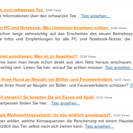
en zum schwarzen Tee
,
3269 Views
ie Informationen über den schwarzen Tee...
Tipp ansehen...
ür PC und Notebook: Was Umsteiger beachten sollten
,
3269 Views
 schon lange sehnsüchtig auf das Erscheinen des neuen Betriebssy
e Infos und Empfehlungen für alle PC und Notebook-Nutzer, di
ernet anschauen: Was ist zu beachten?
,
3238 Views
ilme kann man heute schon direkt aus dem Netz heraus anschauen,
orsichtig sein. Lesen Sie hier, worauf Sie achten müssen.
Tipp ansehen..
 Ihren Hund an Neujahr vor Böller- und Feuerwerkslärm
,
3225 Views
ie Ihren Hund an Neujahr vor Böller- und Feuerwerkslärm schützen?
T
oll steigen? So bereiten Sie ein Essen mit Spaß
,
3220 Views
artyessen finden Sie hier...
Tipp ansehen...
 als Weihnachtsgeschenk: Ist das wirklich angebracht?
,
3220 Views
ber erklärt, welche Konsequenzen die Bescherung mit einem Haustier
tztlich das Tier selbst nach sich ziehen kann.
Tipp ansehen...