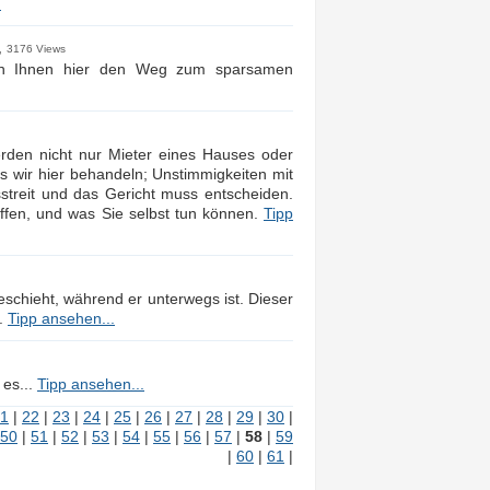
.
,
3176 Views
igen Ihnen hier den Weg zum sparsamen
erden nicht nur Mieter eines Hauses oder
s wir hier behandeln; Unstimmigkeiten mit
streit und das Gericht muss entscheiden.
affen, und was Sie selbst tun können.
Tipp
eschieht, während er unterwegs ist. Dieser
t.
Tipp ansehen...
 es...
Tipp ansehen...
1
|
22
|
23
|
24
|
25
|
26
|
27
|
28
|
29
|
30
|
50
|
51
|
52
|
53
|
54
|
55
|
56
|
57
|
58
|
59
|
60
|
61
|