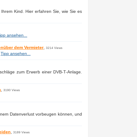
 Ihrem Kind. Hier erfahren Sie, wie Sie es
ipp ansehen...
enüber dem Vermieter
,
3214 Views
.
Tipp ansehen...
atschläge zum Erwerb einer DVB-T-Anlage.
n
,
3190 Views
 einem Datenverlust vorbeugen können, und
eiden
,
3189 Views