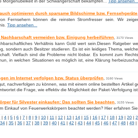
e Morgenübelkeit in der Schwangerschaft bekämpfen...
Tipp ansehen..
auch optimieren durch sparsame Bildschirme bzw. Fernsehgeräte
 von Fernsehern können die reinsten Stromfresser sein. Wir ze
nis.
Tipp ansehen...
er Nachbarschaft vermeiden bzw. Einigung herbeiführen
,
3170 Views
chbarschaftliches Verhältnis kann Gold wert sein.Diesen Ratgeber w
, sondern auch Besitzer studieren. Es ist ein leidiges Thema, welche
haft. Vielfach sind die Probleme nicht lösbar. Es kommt zum Rechts
nun, in welchen Situationen es möglich ist, eine Klärung herbeizusch
en im Internet verfolgen bzw. Status überprüfen
,
3160 Views
gut, nachverfolgen zu können, was mit einem online bestellten Artikel g
twortet die Frage, wie effektiv die Möglichkeit der Paket-Verfolgung is
rper für Silvester einkaufen: Das sollten Sie beachten
,
3155 Views
im Einkauf von Feuerwerkskörpern beachtet werden? Hier erfahren Sie
3
|
4
|
5
|
6
|
7
|
8
|
9
|
10
|
11
|
12
|
13
|
14
|
15
|
16
|
17
|
18
|
19
|
20
|
2
34
|
35
|
36
|
37
|
38
|
39
|
40
|
41
|
42
|
43
|
44
|
45
|
46
|
47
|
48
|
49
|