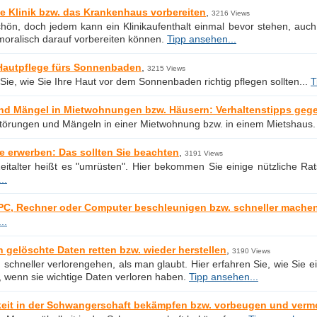
ie Klinik bzw. das Krankenhaus vorbereiten
,
3216 Views
schön, doch jedem kann ein Klinikaufenthalt einmal bevor stehen, auch
moralisch darauf vorbereiten können.
Tipp ansehen...
 Hautpflege fürs Sonnenbaden
,
3215 Views
 Sie, wie Sie Ihre Haut vor dem Sonnenbaden richtig pflegen sollten...
T
nd Mängel in Mietwohnungen bzw. Häusern: Verhaltenstipps geg
Störungen und Mängeln in einer Mietwohnung bzw. in einem Mietshaus
 erwerben: Das sollten Sie beachten
,
3191 Views
Zeitalter heißt es "umrüsten". Hier bekommen Sie einige nützliche R
..
C, Rechner oder Computer beschleunigen bzw. schneller mache
..
h gelöschte Daten retten bzw. wieder herstellen
,
3190 Views
schneller verlorengehen, als man glaubt. Hier erfahren Sie, wie Sie
t, wenn sie wichtige Daten verloren haben.
Tipp ansehen...
eit in der Schwangerschaft bekämpfen bzw. vorbeugen und verm