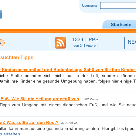
Username:
Startseite
1339 TIPPS
NE
von 141 Autoren
esuchten Tipps
r Kinderzimmermöbel und Bodenbeläge: Schützen Sie Ihre Kinder v
liche Stoffe befinden sich nicht nur in der Luft, sondern kön
amit Ihre Kinder eine gesunde Umgebung haben, folgen hier einige Ti
 Fuß: Wie Sie die Heilung unterstützen
,
3282 Views
 Tipps zum Umgang mit einem diabetischen Fuß, und wie Sie neu
en: Was sollte auf den Rost?
,
3280 Views
llen kann man auf eine gesunde Ernährung achten. Hier gibt es tipps
p ansehen...