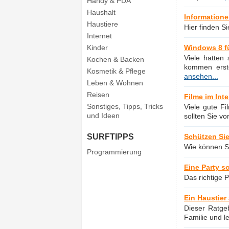
Handy & PDA
Haushalt
Information
Haustiere
Hier finden S
Internet
Kinder
Windows 8 f
Viele hatten
Kochen & Backen
kommen erst
Kosmetik & Pflege
ansehen...
Leben & Wohnen
Reisen
Filme im Int
Sonstiges, Tipps, Tricks
Viele gute F
und Ideen
sollten Sie v
SURFTIPPS
Schützen Sie
Wie können S
Programmierung
Eine Party s
Das richtige P
Ein Haustier
Dieser Ratge
Familie und le