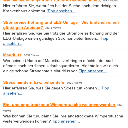
Wie Sie die richtige Klinik für Ihre Therapie finden
,
3637 Views
Hier erfahren Sie, worauf es bei der Suche nach dem richtigen
Krankenhaus ankommt.
Tipp ansehen...
Strompreiserhöhung und EEG-Umlage - Wie finde ich einen
günstigen Anbieter?
,
3634 Views
Hier erfahren Sie, wie Sie trotz der Strompreiserhöhung und der
EEG-Umlage einen günstigen Stromanbieter finden...
Tipp
ansehen...
Mauritius
,
3632 Views
Wer seinen Urlaub auf Mauritius verbringen möchte, der sucht
oftmals nach herrlichen Urlaubsquartieren. Hier stellen wir euch
einige schöne Strandhotels Mauritius vor.
Tipp ansehen...
Stress mindern bzw. behandeln
,
3629 Views
Hier erfahren Sie, was Sie gegen Stress tun können...
Tipp
ansehen...
Ein- und angetrocknete Wimperntusche weiterverwenden
,
3628
Views
Was können Sie tun, damit Sie Ihre angetrocknete Wimperntusche
weiterverwenden können?
Tipp ansehen...