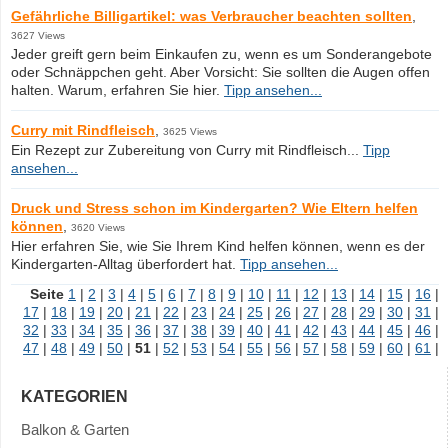
Gefährliche Billigartikel: was Verbraucher beachten sollten
,
3627 Views
Jeder greift gern beim Einkaufen zu, wenn es um Sonderangebote
oder Schnäppchen geht. Aber Vorsicht: Sie sollten die Augen offen
halten. Warum, erfahren Sie hier.
Tipp ansehen...
Curry mit Rindfleisch
,
3625 Views
Ein Rezept zur Zubereitung von Curry mit Rindfleisch...
Tipp
ansehen...
Druck und Stress schon im Kindergarten? Wie Eltern helfen
können
,
3620 Views
Hier erfahren Sie, wie Sie Ihrem Kind helfen können, wenn es der
Kindergarten-Alltag überfordert hat.
Tipp ansehen...
Seite
1
|
2
|
3
|
4
|
5
|
6
|
7
|
8
|
9
|
10
|
11
|
12
|
13
|
14
|
15
|
16
|
17
|
18
|
19
|
20
|
21
|
22
|
23
|
24
|
25
|
26
|
27
|
28
|
29
|
30
|
31
|
32
|
33
|
34
|
35
|
36
|
37
|
38
|
39
|
40
|
41
|
42
|
43
|
44
|
45
|
46
|
47
|
48
|
49
|
50
|
51
|
52
|
53
|
54
|
55
|
56
|
57
|
58
|
59
|
60
|
61
|
KATEGORIEN
Balkon & Garten