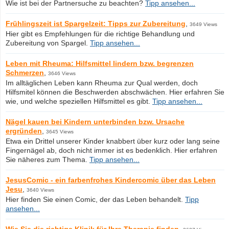
Wie ist bei der Partnersuche zu beachten?
Tipp ansehen...
Frühlingszeit ist Spargelzeit: Tipps zur Zubereitung
,
3649 Views
Hier gibt es Empfehlungen für die richtige Behandlung und
Zubereitung von Spargel.
Tipp ansehen...
Leben mit Rheuma: Hilfsmittel lindern bzw. begrenzen
Schmerzen
,
3646 Views
Im alltäglichen Leben kann Rheuma zur Qual werden, doch
Hilfsmitel können die Beschwerden abschwächen. Hier erfahren Sie
wie, und welche speziellen Hilfsmittel es gibt.
Tipp ansehen...
Nägel kauen bei Kindern unterbinden bzw. Ursache
ergründen
,
3645 Views
Etwa ein Drittel unserer Kinder knabbert über kurz oder lang seine
Fingernägel ab, doch nicht immer ist es bedenklich. Hier erfahren
Sie näheres zum Thema.
Tipp ansehen...
JesusComic - ein farbenfrohes Kindercomic über das Leben
Jesu
,
3640 Views
Hier finden Sie einen Comic, der das Leben behandelt.
Tipp
ansehen...